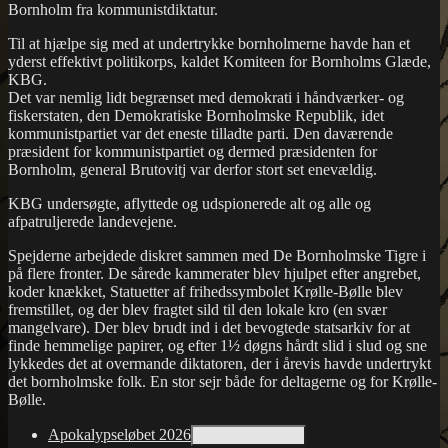
Bornholm fra kommunistdiktatur.
Til at hjælpe sig med at undertrykke bornholmerne havde han et
yderst effektivt politikorps, kaldet Komiteen for Bornholms Glæde,
KBG.
Det var nemlig lidt begrænset med demokrati i håndværker- og
fiskerstaten, den Demokratiske Bornholmske Republik, idet
kommunistpartiet var det eneste tilladte parti. Den daværende
præsident for kommunistpartiet og dermed præsidenten for
Bornholm, general Brutovitj var derfor stort set enevældig.
KBG undersøgte, aflyttede og udspionerede alt og alle og
afpatruljerede landevejene.
Spejderne arbejdede diskret sammen med De Bornholmske Tigre i
på flere fronter. De sårede kammerater blev hjulpet efter angrebet,
koder knækket, Statuetter af frihedssymbolet Krølle-Bølle blev
fremstillet, og der blev fragtet sild til den lokale kro (en svær
mangelvare). Der blev brudt ind i det bevogtede statsarkiv for at
finde hemmelige papirer, og efter 1½ døgns hårdt slid i slud og sne
lykkedes det at overmande diktatoren, der i årevis havde undertrykt
det bornholmske folk. En stor sejr både for deltagerne og for Krølle-
Bølle.
Apokalypseløbet 2026
udvid undermenu