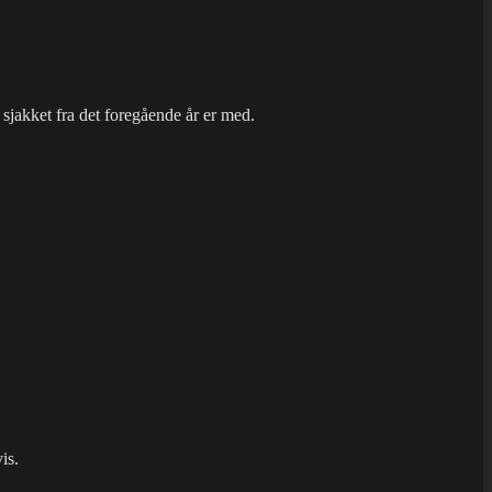
 sjakket fra det foregående år er med.
is.