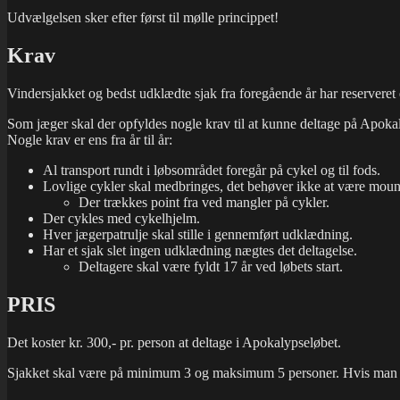
Udvælgelsen sker efter først til mølle princippet!
Krav
Vindersjakket og bedst udklædte sjak fra foregående år har reserveret e
Som jæger skal der opfyldes nogle krav til at kunne deltage på Apoka
Nogle krav er ens fra år til år:
Al transport rundt i løbsområdet foregår på cykel og til fods.
Lovlige cykler skal medbringes, det behøver ikke at være moun
Der trækkes point fra ved mangler på cykler.
Der cykles med cykelhjelm.
Hver jægerpatrulje skal stille i gennemført udklædning.
Har et sjak slet ingen udklædning nægtes det deltagelse.
Deltagere skal være fyldt 17 år ved løbets start.
PRIS
Det koster kr. 300,- pr. person at deltage i Apokalypseløbet.
Sjakket skal være på minimum 3 og maksimum 5 personer. Hvis man er f