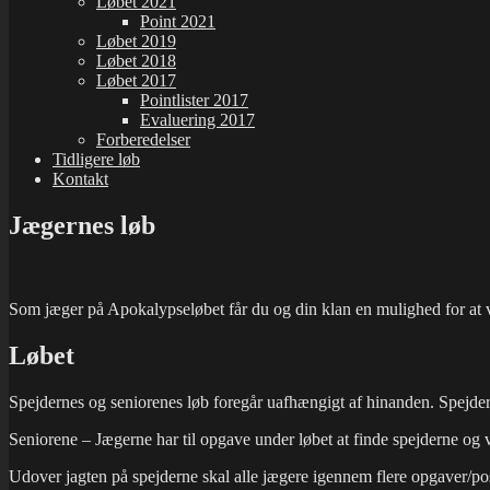
Løbet 2021
Point 2021
Løbet 2019
Løbet 2018
Løbet 2017
Pointlister 2017
Evaluering 2017
Forberedelser
Tidligere løb
Kontakt
Jægernes løb
Som jæger på Apokalypseløbet får du og din klan en mulighed for at 
Løbet
Spejdernes og seniorenes løb foregår uafhængigt af hinanden. Spejdern
Seniorene – Jægerne har til opgave under løbet at finde spejderne og vis
Udover jagten på spejderne skal alle jægere igennem flere opgaver/po