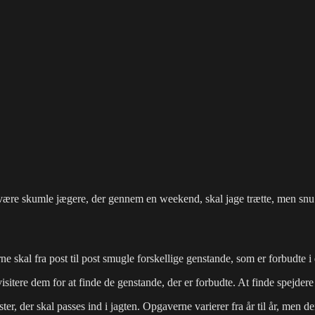
være skumle jægere, der gennem en weekend, skal jage trætte, men snu
e skal fra post til post smugle forskellige genstande, som er forbudte 
itere dem for at finde de genstande, der er forbudte. At finde spejdere g
ster, der skal passes ind i jagten. Opgaverne varierer fra år til år, 