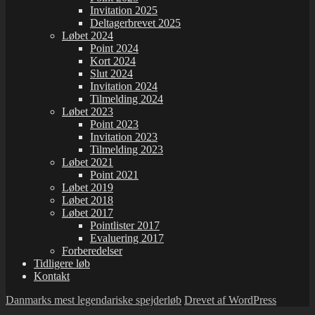
Invitation 2025
Deltagerbrevet 2025
Løbet 2024
Point 2024
Kort 2024
Slut 2024
Invitation 2024
Tilmelding 2024
Løbet 2023
Point 2023
Invitation 2023
Tilmelding 2023
Løbet 2021
Point 2021
Løbet 2019
Løbet 2018
Løbet 2017
Pointlister 2017
Evaluering 2017
Forberedelser
Tidligere løb
Kontakt
Danmarks mest legendariske spejderløb
Drevet af WordPress