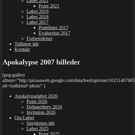
Løbet 2021
Point 2021
Løbet 2019
Løbet 2018
Løbet 2017
Pointlister 2017
Evaluering 2017
Forberedelser
Tidligere løb
Kontakt
Apokalypse 2007 billeder
[peg-gallery
album=”http://picasaweb.google.com/data/feed/api/user/10211407
alt=rss&kind=photo” ]
Apokalypseløbet 2026
Point 2026
Deltagerbrev 2026
Invitation 2026
Om Løbet
Spejdernes løb
Løbet 2025
Point 2025