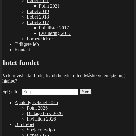
Løbet 2021
Point 2021
Løbet 2019
Løbet 2018
Løbet 2017
Pointlister 2017
Evaluering 2017
Forberedelser
Tidligere løb
Kontakt
Intet fundet
Vi kan vist ikke finde, hvad du leder efter. Måske vil en søgning
hjælpe?
Søg efter:
Søg
Apokalypseløbet 2026
Point 2026
Deltagerbrev 2026
Invitation 2026
Om Løbet
Spejdernes løb
Løbet 2025