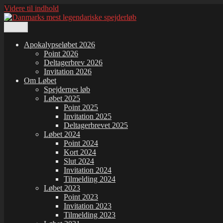
Videre til indhold
Menu
Danmarks mest legendariske spejderløb
Apokalypseløbet 2026
Point 2026
Deltagerbrev 2026
Invitation 2026
Om Løbet
Spejdernes løb
Løbet 2025
Point 2025
Invitation 2025
Deltagerbrevet 2025
Løbet 2024
Point 2024
Kort 2024
Slut 2024
Invitation 2024
Tilmelding 2024
Løbet 2023
Point 2023
Invitation 2023
Tilmelding 2023