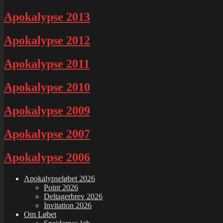
Apokalypse 2013
Apokalypse 2012
Apokalypse 2011
Apokalypse 2010
Apokalypse 2009
Apokalypse 2007
Apokalypse 2006
Apokalypseløbet 2026
Point 2026
Deltagerbrev 2026
Invitation 2026
Om Løbet