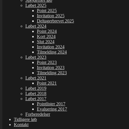
Spejdernes løb
Løbet 2025
Point 2025
Invitation 2025
Deltagerbrevet 2025
Løbet 2024
Point 2024
Kort 2024
Slut 2024
Invitation 2024
Tilmelding 2024
Løbet 2023
Point 2023
Invitation 2023
Tilmelding 2023
Løbet 2021
Point 2021
Løbet 2019
Løbet 2018
Løbet 2017
Pointlister 2017
Evaluering 2017
Forberedelser
Tidligere løb
Kontakt