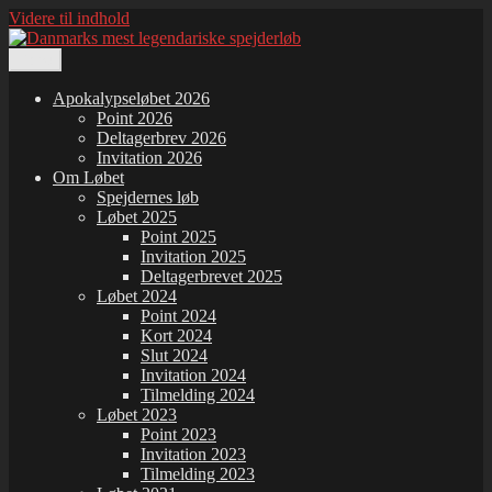
Videre til indhold
Menu
Danmarks mest legendariske spejderløb
Apokalypseløbet 2026
Point 2026
Deltagerbrev 2026
Invitation 2026
Om Løbet
Spejdernes løb
Løbet 2025
Point 2025
Invitation 2025
Deltagerbrevet 2025
Løbet 2024
Point 2024
Kort 2024
Slut 2024
Invitation 2024
Tilmelding 2024
Løbet 2023
Point 2023
Invitation 2023
Tilmelding 2023