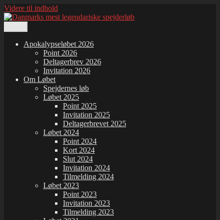
Videre til indhold
Menu
Danmarks mest legendariske spejderløb
Apokalypseløbet 2026
Point 2026
Deltagerbrev 2026
Invitation 2026
Om Løbet
Spejdernes løb
Løbet 2025
Point 2025
Invitation 2025
Deltagerbrevet 2025
Løbet 2024
Point 2024
Kort 2024
Slut 2024
Invitation 2024
Tilmelding 2024
Løbet 2023
Point 2023
Invitation 2023
Tilmelding 2023