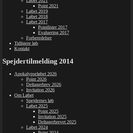
Løbet 2021
Point 2021
Løbet 2019
Løbet 2018
Løbet 2017
Pointlister 2017
Evaluering 2017
Forberedelser
Tidligere løb
Kontakt
Spejdertilmelding 2014
Apokalypseløbet 2026
Point 2026
Deltagerbrev 2026
Invitation 2026
Om Løbet
Spejdernes løb
Løbet 2025
Point 2025
Invitation 2025
Deltagerbrevet 2025
Løbet 2024
Point 2024